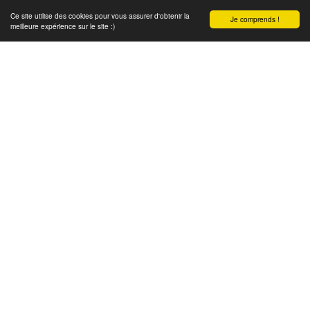
Ce site utilise des cookies pour vous assurer d'obtenir la
Je comprends !
meilleure expérience sur le site :)