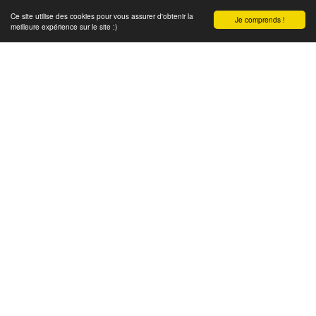
Ce site utilise des cookies pour vous assurer d'obtenir la
Je comprends !
meilleure expérience sur le site :)