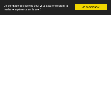
Ce site utilise des cookies pour vous assurer d'obtenir la
Je comprends !
meilleure expérience sur le site :)