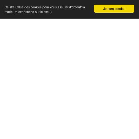
Ce site utilise des cookies pour vous assurer d'obtenir la
Je comprends !
meilleure expérience sur le site :)