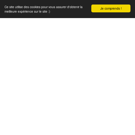
Ce site utilise des cookies pour vous assurer d'obtenir la
Je comprends !
meilleure expérience sur le site :)