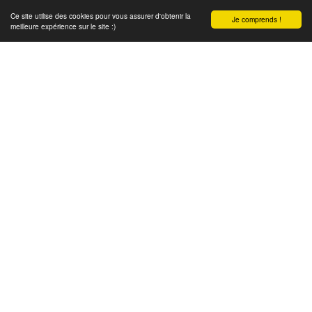
Ce site utilise des cookies pour vous assurer d'obtenir la
Je comprends !
meilleure expérience sur le site :)