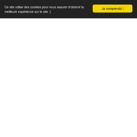
Ce site utilise des cookies pour vous assurer d'obtenir la
Je comprends !
meilleure expérience sur le site :)