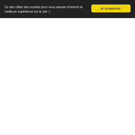
Ce site utilise des cookies pour vous assurer d'obtenir la
Je comprends !
meilleure expérience sur le site :)