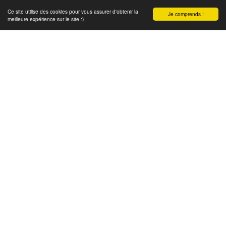
Ce site utilise des cookies pour vous assurer d'obtenir la
Je comprends !
meilleure expérience sur le site :)